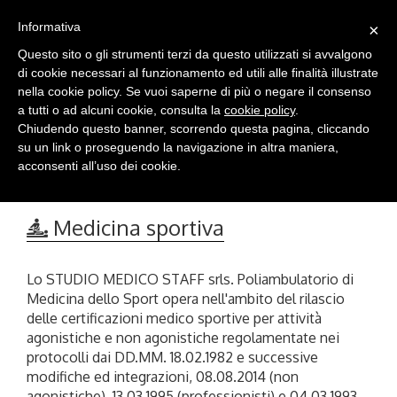
Informativa
×
Questo sito o gli strumenti terzi da questo utilizzati si avvalgono
di cookie necessari al funzionamento ed utili alle finalità illustrate
Togg
nella cookie policy. Se vuoi saperne di più o negare il consenso
navig
a tutti o ad alcuni cookie, consulta la
cookie policy
.
Chiudendo questo banner, scorrendo questa pagina, cliccando
su un link o proseguendo la navigazione in altra maniera,
acconsenti all’uso dei cookie.
Medicina sportiva
Lo STUDIO MEDICO STAFF srls. Poliambulatorio di
Medicina dello Sport opera nell'ambito del rilascio
delle certificazioni medico sportive per attività
agonistiche e non agonistiche regolamentate nei
protocolli dai DD.MM. 18.02.1982 e successive
modifiche ed integrazioni, 08.08.2014 (non
agonistiche), 13.03.1995 (professionisti) e 04.03.1993